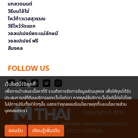
บทสวดมนต์
วิธีบนไอ้ไข่
ไหว้ท้าวเวสสุวรรณ
วิธีไหว้วัดแขก
วอลเปเปอร์พระแม่ลักษมี
วอลเปเปอร์ ฟรี
สีมงคล
FOLLOW US
เว็บไซต์นี้ใช้คุกกี้
เพื่อการนำเสนอเนื้อหาที่ดี รวมถึงการจัดการข้อมูลส่วนบุคคล เพื่อให้คุณได้รับ
ประสบการณ์ที่ดีบนบริการของเว็บไซต์เรา หากคุณใช้บริการเว็บไซต์นี้ต่อไปโดย
ไม่มีการปรับตั้งค่าใดๆนั้น แสดงว่าคุณยอมรับนโยบายคุกกี้และนโยบายส่วน
บุคคลของเรา
Copyright © 2016
MThai.com All rights reserved. หมายเลขทะเบียนการค้า
ยอมรับ
เรียนรู้เพิ่มเติม
อิเล็กทรอนิกส์ : 0127114707040