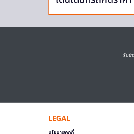
โดนเต๊นท์รถกดราคา
รับข่
LEGAL
นโยบายคุกกี้