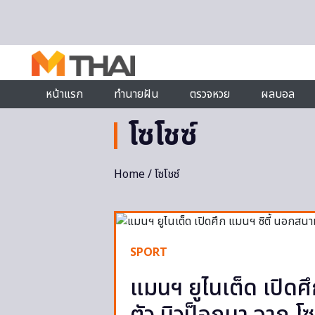
Skip to content
หน้าแรก
ทำนายฝัน
ตรวจหวย
ผลบอล
โซโชซ์
Home
/ โซโชซ์
SPORT
แมนฯ ยูไนเต็ด เปิดศ