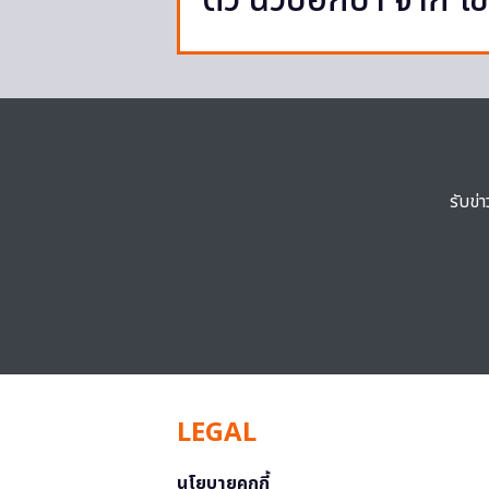
ตัว นิวป็อกบา จาก โซ
รับข่
LEGAL
นโยบายคุกกี้