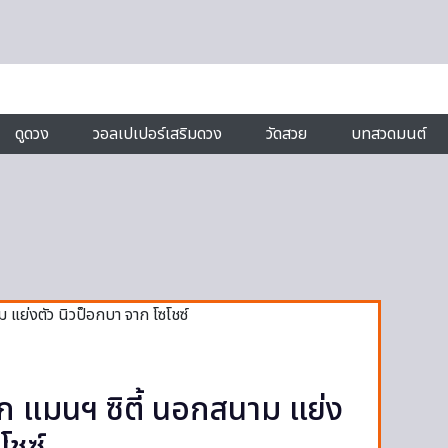
ดูดวง
วอลเปเปอร์เสริมดวง
วัดสวย
บทสวดมนต์
ึก แมนฯ ซิตี้ นอกสนาม แย่ง