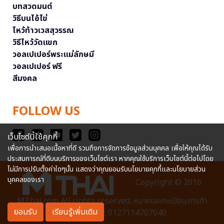
บทสวดมนต์
วิธีบนไอ้ไข่
ไหว้ท้าวเวสสุวรรณ
วิธีไหว้วัดแขก
วอลเปเปอร์พระแม่ลักษมี
วอลเปเปอร์ ฟรี
สีมงคล
FOLLOW US
เว็บไซต์นี้ใช้คุกกี้
เพื่อการนำเสนอเนื้อหาที่ดี รวมถึงการจัดการข้อมูลส่วนบุคคล เพื่อให้คุณได้รับ
ประสบการณ์ที่ดีบนบริการของเว็บไซต์เรา หากคุณใช้บริการเว็บไซต์นี้ต่อไปโดย
ไม่มีการปรับตั้งค่าใดๆนั้น แสดงว่าคุณยอมรับนโยบายคุกกี้และนโยบายส่วน
บุคคลของเรา
Copyright © 2016
MThai.com All rights reserved. หมายเลขทะเบียนการค้า
ยอมรับ
เรียนรู้เพิ่มเติม
อิเล็กทรอนิกส์ : 0127114707040