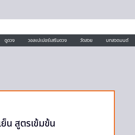
ดูดวง
วอลเปเปอร์เสริมดวง
วัดสวย
บทสวดมนต์
้เย็น สูตรเข้มข้น