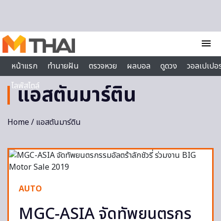
Skip to content
menu
หน้าแรก
ทำนายฝัน
ตรวจหวย
ผลบอล
ดูดวง
วอลเปเปอร
ไลฟ์สไตล์
แอสตันมาร์ติน
Home
/ แอสตันมาร์ติน
AUTO
MGC-ASIA จัดทัพยนตรกร