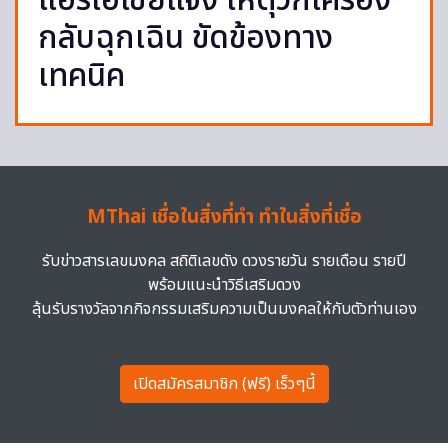
แอร์เอเชียแจง เหตุวกเครื่อง
กลับฉุกเฉิน ขัดข้องทาง
เทคนิค
MThai เชื่อในสิ่งที่ทำ ทำในสิ่งที่เชื่อ
รับข่าวสารเลขมงคล สถิติเลขดัง ดวงรายวัน รายเดือน รายปี
พร้อมแนะนำวิธีเสริมดวง
ลุ้นรับรางวัลจากกิจกรรมเสริมความเป็นมงคลให้กับตัวท่านเอง
เปิดสมัครสมาชิก (ฟรี) เร็วๆนี้