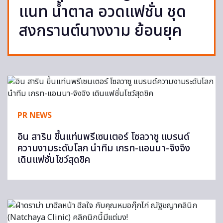
แนท น้ำตาล อวดแฟชั่น ชุด
สงกรานต์นางงาม ย้อนยุค
PR NEWS
อิน สาริน ขึ้นแท่นพรีเซนเตอร์ โซลวาซู แบรนด์
ความงามระดับโลก นำทีม เกรท-แอนนา-จิงจิง
เดินแฟชั่นโชว์สุดชิค