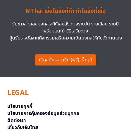
MThai เชื่อในสิ่งที่ทำ ทำในสิ่งที่เชื่อ
รับข่าวสารเลขมงคล สถิติเลขดัง ดวงรายวัน รายเดือน รายปี
พร้อมแนะนำวิธีเสริมดวง
ลุ้นรับรางวัลจากกิจกรรมเสริมความเป็นมงคลให้กับตัวท่านเอง
เปิดสมัครสมาชิก (ฟรี) เร็วๆนี้
LEGAL
นโยบายคุกกี้
นโยบายการคุ้มครองข้อมูลส่วนบุคคล
ติดต่อเรา
เกี่ยวกับเอ็มไทย