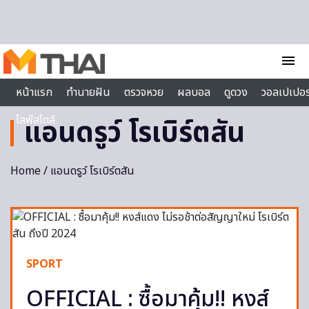
Skip to content
menu
หน้าแรก
ทำนายฝัน
ตรวจหวย
ผลบอล
ดูดวง
วอลเปเปอร
ไลฟ์สไตล์
แอนดรูว์ โรเบิร์ตสัน
Home
/ แอนดรูว์ โรเบิร์ตสัน
SPORT
OFFICIAL : ซื้อมาคุ้ม!! หงส์