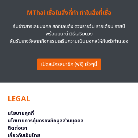
MThai เชื่อในสิ่งที่ทำ ทำในสิ่งที่เชื่อ
รับข่าวสารเลขมงคล สถิติเลขดัง ดวงรายวัน รายเดือน รายปี
พร้อมแนะนำวิธีเสริมดวง
ลุ้นรับรางวัลจากกิจกรรมเสริมความเป็นมงคลให้กับตัวท่านเอง
เปิดสมัครสมาชิก (ฟรี) เร็วๆนี้
LEGAL
นโยบายคุกกี้
นโยบายการคุ้มครองข้อมูลส่วนบุคคล
ติดต่อเรา
เกี่ยวกับเอ็มไทย