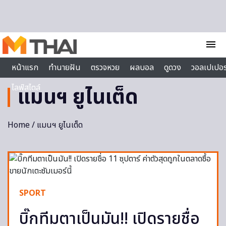
Skip to content
menu
หน้าแรก
ทำนายฝัน
ตรวจหวย
ผลบอล
ดูดวง
วอลเปเปอร
ไลฟ์สไตล์
แมนฯ ยูไนเต็ด
Home
/ แมนฯ ยูไนเต็ด
SPORT
บิ๊กทีมตาเป็นมัน!! เปิดรายชื่อ