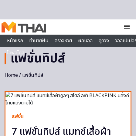
Skip to content
menu
หน้าแรก
ทำนายฝัน
ตรวจหวย
ผลบอล
ดูดวง
วอลเปเปอร
ไลฟ์สไตล์
แฟชั่นทิปส์
Home
/ แฟชั่นทิปส์
แฟชั่น
7 แฟชั่นทิปส์ แมทช์เสื้อผ้า