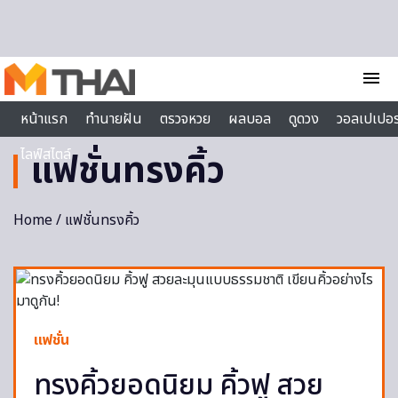
Skip to content
menu
หน้าแรก
ทำนายฝัน
ตรวจหวย
ผลบอล
ดูดวง
วอลเปเปอร
ไลฟ์สไตล์
แฟชั่นทรงคิ้ว
Home
/ แฟชั่นทรงคิ้ว
แฟชั่น
ทรงคิ้วยอดนิยม คิ้วฟู สวย