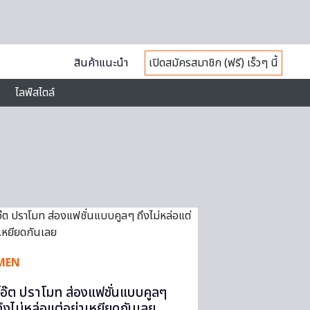
สินค้าแนะนำ
เปิดสมัครสมาชิก (ฟรี) เร็วๆ นี้
ไลฟ์สไตล์
MEN
โอ๊ต ปราโมท ส่องแฟชั่นแบบคูลๆ
ถึงไม่หล่อแต่อย่าเหยียดกันเลย