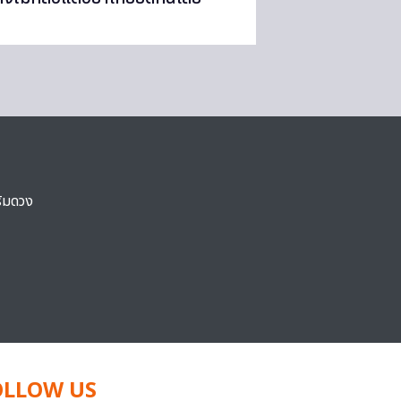
ริมดวง
OLLOW US