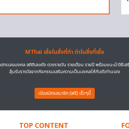
MThai เชื่อในสิ่งที่ทำ ทำในสิ่งที่เชื่อ
าวสารเลขมงคล สถิติเลขดัง ดวงรายวัน รายเดือน รายปี พร้อมแนะนำวิธีเส
ลุ้นรับรางวัลจากกิจกรรมเสริมความเป็นมงคลให้กับตัวท่านเอง
เปิดสมัครสมาชิก (ฟรี) เร็วๆนี้
TOP CONTENT
F