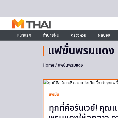
Skip to content
หน้าแรก
ทำนายฝัน
ตรวจหวย
ผลบอล
แฟฃั่นพรมแดง
Home
/ แฟฃั่นพรมแดง
แฟชั่น
ทุกที่คือรันเวย์! คุณแ