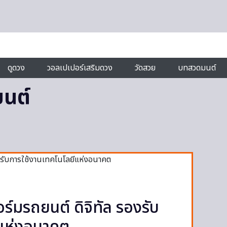
ดูดวง
วอลเปเปอร์เสริมดวง
วัดสวย
บทสวดมนต์
นต์
์มรถยนต์ ดิจิทัล รองรับ