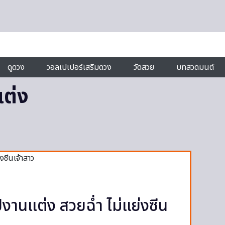
ดูดวง
วอลเปเปอร์เสริมดวง
วัดสวย
บทสวดมนต์
ต่ง
ปงานแต่ง สวยฉ่ำ ไม่แย่งซีน