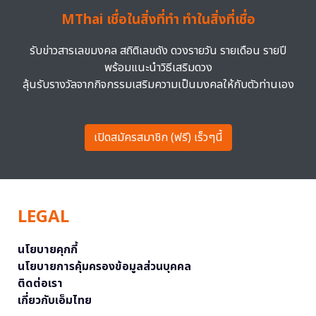
MThai เชื่อในสิ่งที่ทำ ทำในสิ่งที่เชื่อ
รับข่าวสารเลขมงคล สถิติเลขดัง ดวงรายวัน รายเดือน รายปี
พร้อมแนะนำวิธีเสริมดวง
ลุ้นรับรางวัลจากกิจกรรมเสริมความเป็นมงคลให้กับตัวท่านเอง
เปิดสมัครสมาชิก (ฟรี) เร็วๆนี้
LEGAL
นโยบายคุกกี้
นโยบายการคุ้มครองข้อมูลส่วนบุคคล
ติดต่อเรา
เกี่ยวกับเอ็มไทย