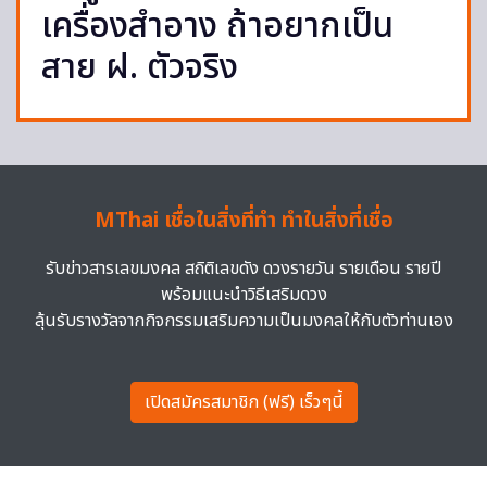
เครื่องสำอาง ถ้าอยากเป็น
สาย ฝ. ตัวจริง
MThai เชื่อในสิ่งที่ทำ ทำในสิ่งที่เชื่อ
รับข่าวสารเลขมงคล สถิติเลขดัง ดวงรายวัน รายเดือน รายปี
พร้อมแนะนำวิธีเสริมดวง
ลุ้นรับรางวัลจากกิจกรรมเสริมความเป็นมงคลให้กับตัวท่านเอง
เปิดสมัครสมาชิก (ฟรี) เร็วๆนี้