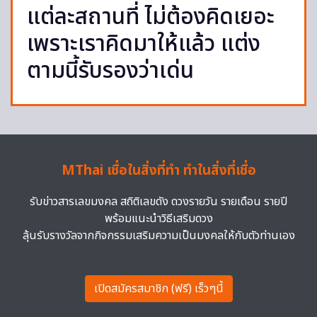
แต่ละสถานที่ ไม่ต้องคิดเยอะ
เพราะเราคิดมาให้แล้ว แต่ง
ตามนี้รับรองว่าเด่น
MThai เชื่อในสิ่งที่ทำ ทำในสิ่งที่เชื่อ
รับข่าวสารเลขมงคล สถิติเลขดัง ดวงรายวัน รายเดือน รายปี
พร้อมแนะนำวิธีเสริมดวง
ลุ้นรับรางวัลจากกิจกรรมเสริมความเป็นมงคลให้กับตัวท่านเอง
เปิดสมัครสมาชิก (ฟรี) เร็วๆนี้