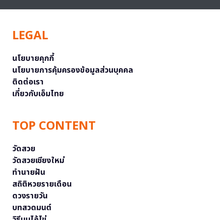
LEGAL
นโยบายคุกกี้
นโยบายการคุ้มครองข้อมูลส่วนบุคคล
ติดต่อเรา
เกี่ยวกับเอ็มไทย
TOP CONTENT
วัดสวย
วัดสวยเชียงใหม่
ทำนายฝัน
สถิติหวยรายเดือน
ดวงรายวัน
บทสวดมนต์
วิธีบนไอ้ไข่