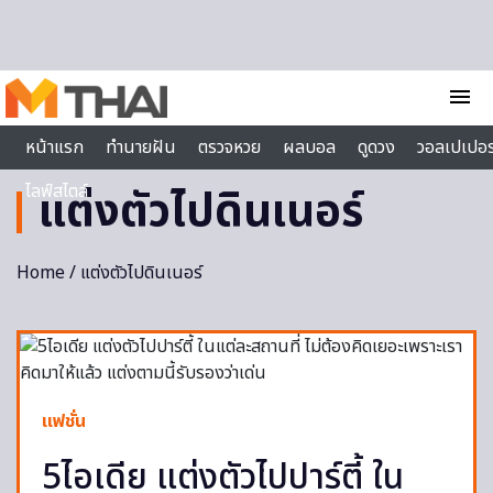
Skip to content
menu
หน้าแรก
ทำนายฝัน
ตรวจหวย
ผลบอล
ดูดวง
วอลเปเปอร
ไลฟ์สไตล์
แต่งตัวไปดินเนอร์
Home
/ แต่งตัวไปดินเนอร์
แฟชั่น
5ไอเดีย แต่งตัวไปปาร์ตี้ ใน