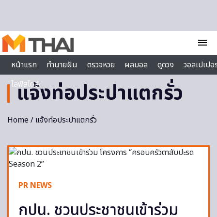
Skip to content
menu
หน้าแรก
ทำนายฝัน
ตรวจหวย
ผลบอล
ดูดวง
วอลเปเปอร
ไลฟ์สไตล์
แจ้งท่อประปาแตกรั่ว
Home
/ แจ้งท่อประปาแตกรั่ว
PR NEWS
กปน. ชวนประชาชนเข้าร่วม