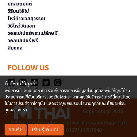
บทสวดมนต์
วิธีบนไอ้ไข่
ไหว้ท้าวเวสสุวรรณ
วิธีไหว้วัดแขก
วอลเปเปอร์พระแม่ลักษมี
วอลเปเปอร์ ฟรี
สีมงคล
FOLLOW US
เว็บไซต์นี้ใช้คุกกี้
เพื่อการนำเสนอเนื้อหาที่ดี รวมถึงการจัดการข้อมูลส่วนบุคคล เพื่อให้คุณได้รับ
ประสบการณ์ที่ดีบนบริการของเว็บไซต์เรา หากคุณใช้บริการเว็บไซต์นี้ต่อไปโดย
ไม่มีการปรับตั้งค่าใดๆนั้น แสดงว่าคุณยอมรับนโยบายคุกกี้และนโยบายส่วน
บุคคลของเรา
Copyright © 2016
MThai.com All rights reserved. หมายเลขทะเบียนการค้า
ยอมรับ
เรียนรู้เพิ่มเติม
อิเล็กทรอนิกส์ : 0127114707040