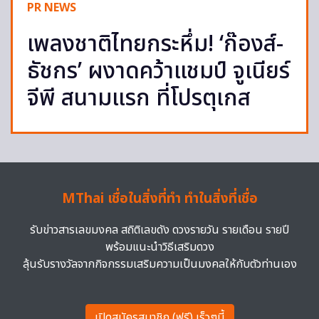
PR NEWS
เพลงชาติไทยกระหึ่ม! ‘ก๊องส์-
ธัชกร’ ผงาดคว้าแชมป์ จูเนียร์
จีพี สนามแรก ที่โปรตุเกส
MThai เชื่อในสิ่งที่ทำ ทำในสิ่งที่เชื่อ
รับข่าวสารเลขมงคล สถิติเลขดัง ดวงรายวัน รายเดือน รายปี
พร้อมแนะนำวิธีเสริมดวง
ลุ้นรับรางวัลจากกิจกรรมเสริมความเป็นมงคลให้กับตัวท่านเอง
เปิดสมัครสมาชิก (ฟรี) เร็วๆนี้