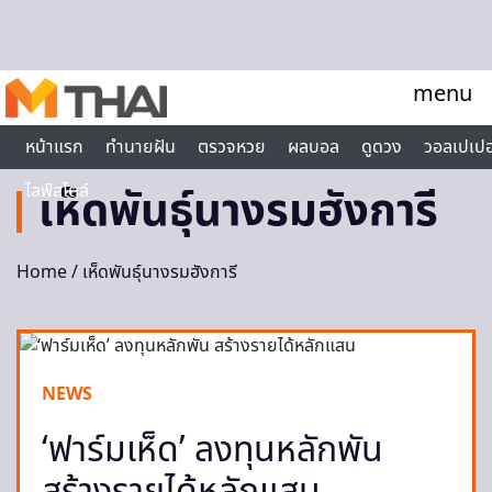
Skip to content
menu
หน้าแรก
ทำนายฝัน
ตรวจหวย
ผลบอล
ดูดวง
วอลเปเปอ
ไลฟ์สไตล์
เห็ดพันธุ์นางรมฮังการี
Home
/ เห็ดพันธุ์นางรมฮังการี
NEWS
‘ฟาร์มเห็ด’ ลงทุนหลักพัน