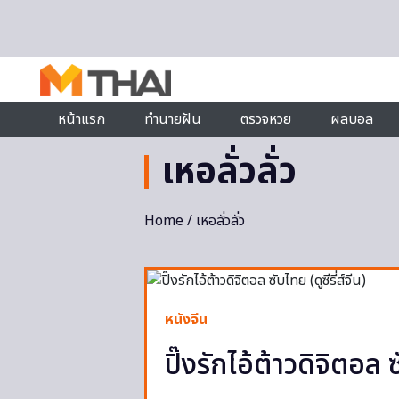
Skip to content
หน้าแรก
ทำนายฝัน
ตรวจหวย
ผลบอล
เหอลั่วลั่ว
Home
/ เหอลั่วลั่ว
หนังจีน
ปิ๊งรักไอ้ต้าวดิจิตอล ซ