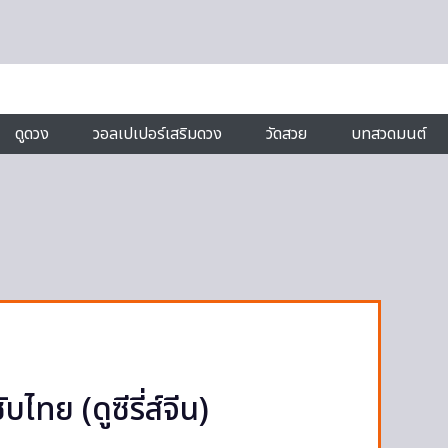
ดูดวง
วอลเปเปอร์เสริมดวง
วัดสวย
บทสวดมนต์
ับไทย (ดูซีรี่ส์จีน)