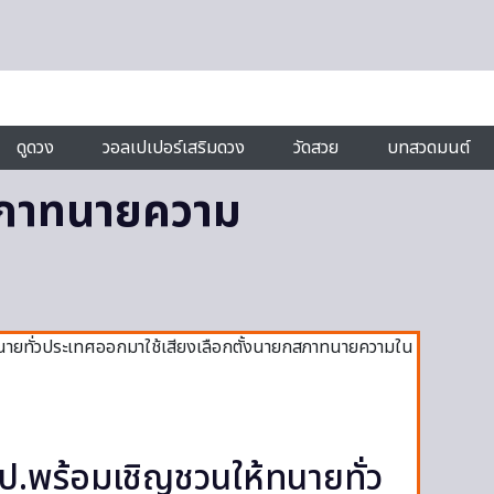
ดูดวง
วอลเปเปอร์เสริมดวง
วัดสวย
บทสวดมนต์
สภาทนายความ
5ป.พร้อมเชิญชวนให้ทนายทั่ว