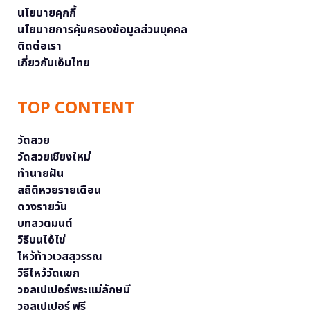
นโยบายคุกกี้
นโยบายการคุ้มครองข้อมูลส่วนบุคคล
ติดต่อเรา
เกี่ยวกับเอ็มไทย
TOP CONTENT
วัดสวย
วัดสวยเชียงใหม่
ทำนายฝัน
สถิติหวยรายเดือน
ดวงรายวัน
บทสวดมนต์
วิธีบนไอ้ไข่
ไหว้ท้าวเวสสุวรรณ
วิธีไหว้วัดแขก
วอลเปเปอร์พระแม่ลักษมี
วอลเปเปอร์ ฟรี