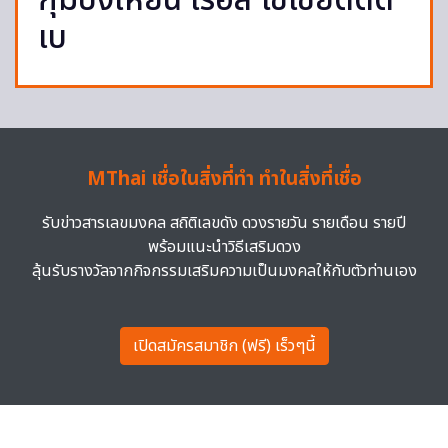
กุมบังเหียน เรอัล โซเซียดดัด
เบ
MThai เชื่อในสิ่งที่ทำ ทำในสิ่งที่เชื่อ
รับข่าวสารเลขมงคล สถิติเลขดัง ดวงรายวัน รายเดือน รายปี
พร้อมแนะนำวิธีเสริมดวง
ลุ้นรับรางวัลจากกิจกรรมเสริมความเป็นมงคลให้กับตัวท่านเอง
เปิดสมัครสมาชิก (ฟรี) เร็วๆนี้