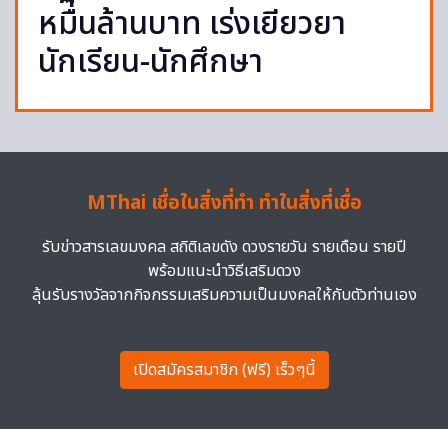
หมื่นล้านบาท เร่งเยียวยา
นักเรียน-นักศึกษา
MThai เชื่อในสิ่งที่ทำ ทำในสิ่งที่เชื่อ
รับข่าวสารเลขมงคล สถิติเลขดัง ดวงรายวัน รายเดือน รายปี
พร้อมแนะนำวิธีเสริมดวง
ลุ้นรับรางวัลจากกิจกรรมเสริมความเป็นมงคลให้กับตัวท่านเอง
เปิดสมัครสมาชิก (ฟรี) เร็วๆนี้