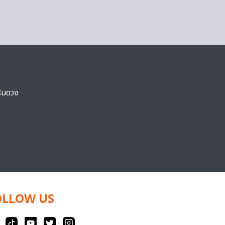
ริมดวง
OLLOW US