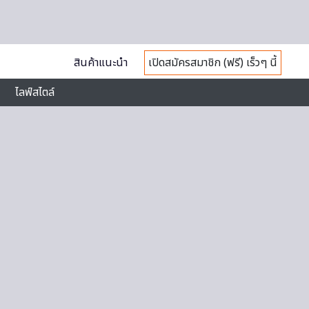
สินค้าแนะนำ
เปิดสมัครสมาชิก (ฟรี) เร็วๆ นี้
ไลฟ์สไตล์