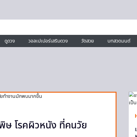
ดูดวง
วอลเปเปอร์เสริมดวง
วัดสวย
บทสวดมนต์
ิษ โรคผิวหนัง ที่คนวัย