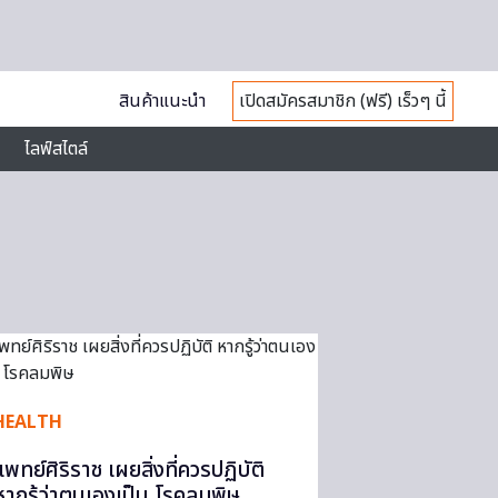
สินค้าแนะนำ
เปิดสมัครสมาชิก (ฟรี) เร็วๆ นี้
ไลฟ์สไตล์
HEALTH
แพทย์ศิริราช เผยสิ่งที่ควรปฏิบัติ
หากรู้ว่าตนเองเป็น โรคลมพิษ