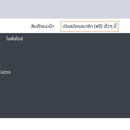
สินค้าแนะนำ
เปิดสมัครสมาชิก (ฟรี) เร็วๆ นี้
ไลฟ์สไตล์
ริมดวง