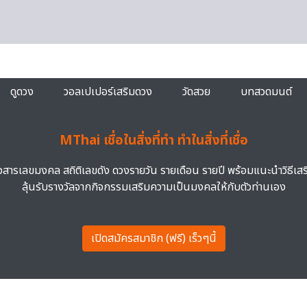
ดูดวง
วอลเปเปอร์เสริมดวง
วัดสวย
บทสวดมนต์
MThai เชื่อในสิ่งที่ทำ ทำในสิ่งที่เชื่อ
าวสารเลขมงคล สถิติเลขดัง ดวงรายวัน รายเดือน รายปี พร้อมแนะนำวิธีเส
ลุ้นรับรางวัลจากกิจกรรมเสริมความเป็นมงคลให้กับตัวท่านเอง
เปิดสมัครสมาชิก (ฟรี) เร็วๆนี้