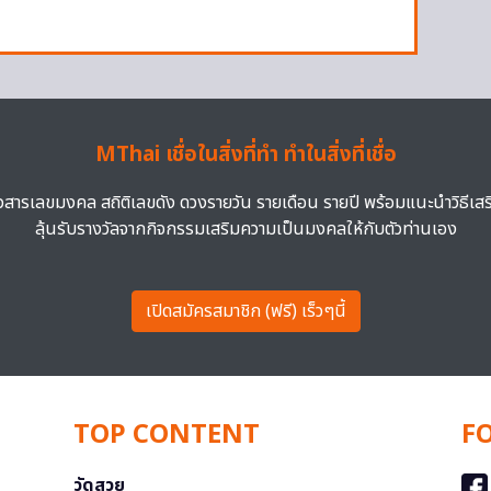
MThai เชื่อในสิ่งที่ทำ ทำในสิ่งที่เชื่อ
าวสารเลขมงคล สถิติเลขดัง ดวงรายวัน รายเดือน รายปี พร้อมแนะนำวิธีเส
ลุ้นรับรางวัลจากกิจกรรมเสริมความเป็นมงคลให้กับตัวท่านเอง
เปิดสมัครสมาชิก (ฟรี) เร็วๆนี้
TOP CONTENT
F
วัดสวย