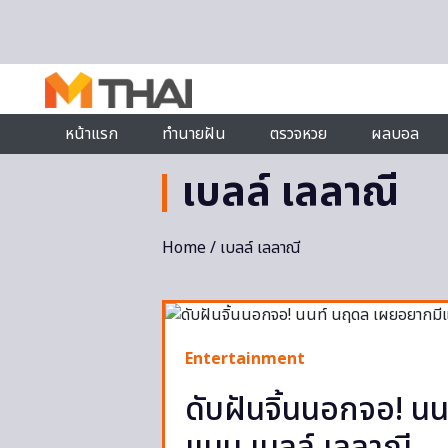
Skip to content
หน้าแรก
ทำนายฝัน
ตรวจหวย
ผลบอล
เบลล์ เลลาณี
Home
/ เบลล์ เลลาณี
Entertainment
ดับฝันจิ้นนอกจอ! 