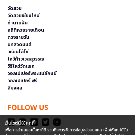
วัดสวย
วัดสวยเชียงใหม่
ทำนายฝัน
สถิติหวยรายเดือน
ดวงรายวัน
บทสวดมนต์
วิธีบนไอ้ไข่
ไหว้ท้าวเวสสุวรรณ
วิธีไหว้วัดแขก
วอลเปเปอร์พระแม่ลักษมี
วอลเปเปอร์ ฟรี
สีมงคล
FOLLOW US
เว็บไซต์นี้ใช้คุกกี้
เพื่อการนำเสนอเนื้อหาที่ดี รวมถึงการจัดการข้อมูลส่วนบุคคล เพื่อให้คุณได้รับ