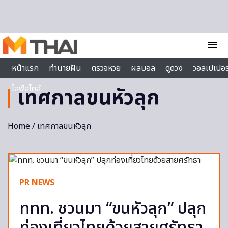
Skip to content
menu
หน้าแรก
ทำนายฝัน
ตรวจหวย
ผลบอล
ดูดวง
วอลเปเปอร
ไลฟ์สไตล์
เทศกาลขนหัวลุก
Home
/ เทศกาลขนหัวลุก
PR NEWS
ททท. ชวนมา “ขนหัวลุก” ปลุก