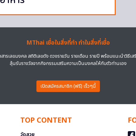
ดอาหาร
MThai เชื่อในสิ่งที่ทำ ทำในสิ่งที่เชื่อ
าวสารเลขมงคล สถิติเลขดัง ดวงรายวัน รายเดือน รายปี พร้อมแนะนำวิธีเส
ลุ้นรับรางวัลจากกิจกรรมเสริมความเป็นมงคลให้กับตัวท่านเอง
เปิดสมัครสมาชิก (ฟรี) เร็วๆนี้
TOP CONTENT
F
วัดสวย