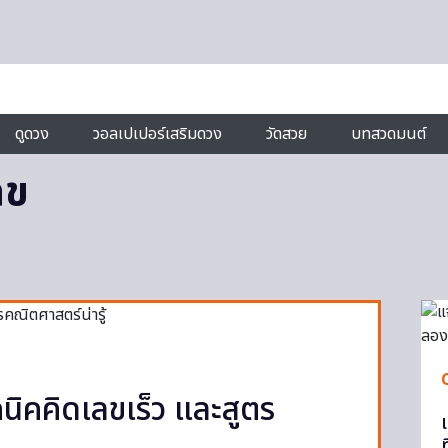
ดูดวง
วอลเปเปอร์เสริมดวง
วัดสวย
บทสวดมนต์
ลข
คนิคคิดเลขเร็ว และสูตร