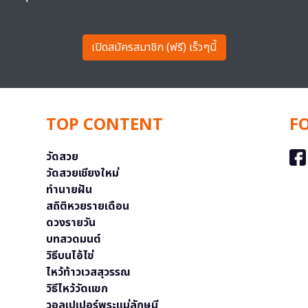
เปิดสมัครสมาชิก (ฟรี) เร็วๆนี้
TOP CONTENT
F
วัดสวย
วัดสวยเชียงใหม่
ทำนายฝัน
สถิติหวยรายเดือน
ดวงรายวัน
บทสวดมนต์
วิธีบนไอ้ไข่
ไหว้ท้าวเวสสุวรรณ
วิธีไหว้วัดแขก
วอลเปเปอร์พระแม่ลักษมี