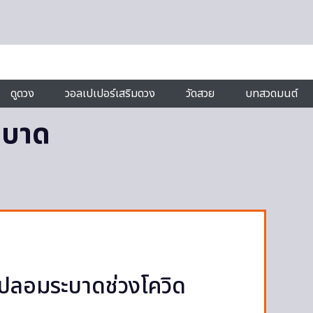
ดูดวง
วอลเปเปอร์เสริมดวง
วัดสวย
บทสวดมนต์
ะบาด
ยาปลอมระบาดช่วงโควิด