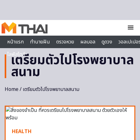
Skip to content
menu
หน้าแรก
ทำนายฝัน
ตรวจหวย
ผลบอล
ดูดวง
วอลเปเปอร
ไลฟ์สไตล์
เตรียมตัวไปโรงพยาบาล
สนาม
Home
/ เตรียมตัวไปโรงพยาบาลสนาม
HEALTH