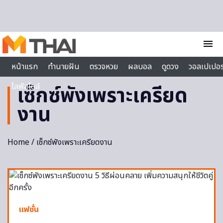
Skip to content
menu
หน้าแรก
ทำนายฝัน
ตรวจหวย
ผลบอล
ดูดวง
วอลเปเปอร
ไลฟ์สไตล์
เซ็กซ์พังเพราะเครียด
งาน
Home
/ เซ็กซ์พังเพราะเครียดงาน
แฟชั่น