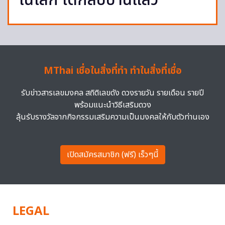
ในโลก ได้กลับบ้านแล้ว
MThai เชื่อในสิ่งที่ทำ ทำในสิ่งที่เชื่อ
รับข่าวสารเลขมงคล สถิติเลขดัง ดวงรายวัน รายเดือน รายปี
พร้อมแนะนำวิธีเสริมดวง
ลุ้นรับรางวัลจากกิจกรรมเสริมความเป็นมงคลให้กับตัวท่านเอง
เปิดสมัครสมาชิก (ฟรี) เร็วๆนี้
LEGAL