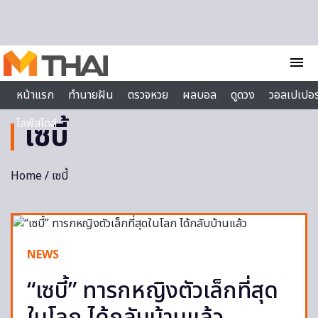
Skip to content
menu
หน้าแรก
ทำนายฝัน
ตรวจหวย
ผลบอล
ดูดวง
วอลเปเปอร
ไลฟ์สไตล์
เซบี้
Home
/ เซบี้
NEWS
“เซบี้” ทารกหญิงตัวเล็กที่สุด