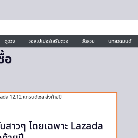
ดูดวง
วอลเปเปอร์เสริมดวง
วัดสวย
บทสวดมนต์
ื้อ
รับสาวๆ โดยเฉพาะ Lazada