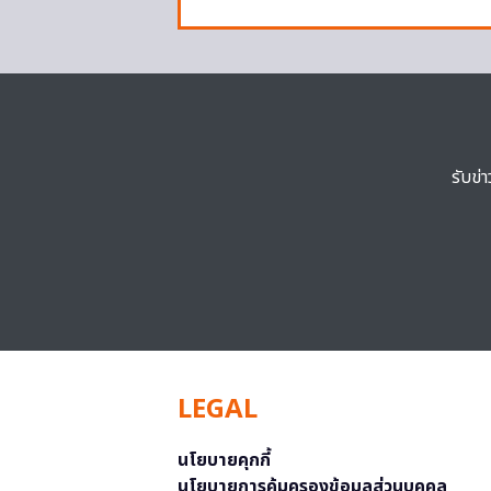
รับข่
LEGAL
นโยบายคุกกี้
นโยบายการคุ้มครองข้อมูลส่วนบุคคล