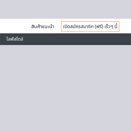
สินค้าแนะนำ
เปิดสมัครสมาชิก (ฟรี) เร็วๆ นี้
ไลฟ์สไตล์