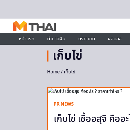
Skip to content
หน้าแรก
ทำนายฝัน
ตรวจหวย
ผลบอล
เก็บไข่
Home
/ เก็บไข่
PR NEWS
เก็บไข่ เชื้ออสุจิ คืออ