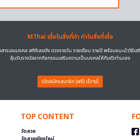
MThai เชื่อในสิ่งที่ทำ ทำในสิ่งที่เชื่อ
าวสารเลขมงคล สถิติเลขดัง ดวงรายวัน รายเดือน รายปี พร้อมแนะนำวิธีเส
ลุ้นรับรางวัลจากกิจกรรมเสริมความเป็นมงคลให้กับตัวท่านเอง
เปิดสมัครสมาชิก (ฟรี) เร็วๆนี้
TOP CONTENT
F
วัดสวย
วัดสวยเชียงใหม่