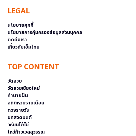
LEGAL
นโยบายคุกกี้
นโยบายการคุ้มครองข้อมูลส่วนบุคคล
ติดต่อเรา
เกี่ยวกับเอ็มไทย
TOP CONTENT
วัดสวย
วัดสวยเชียงใหม่
ทำนายฝัน
สถิติหวยรายเดือน
ดวงรายวัน
บทสวดมนต์
วิธีบนไอ้ไข่
ไหว้ท้าวเวสสุวรรณ