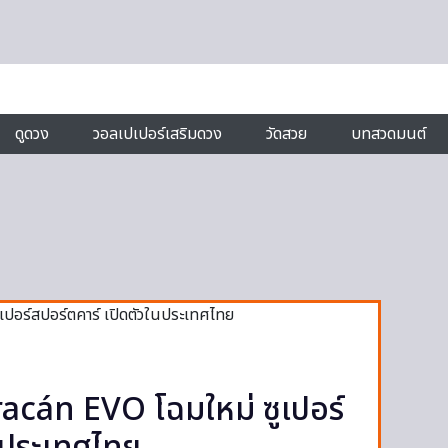
ดูดวง
วอลเปเปอร์เสริมดวง
วัดสวย
บทสวดมนต์
cán EVO โฉมใหม่ ซูเปอร์