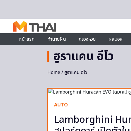
Skip to content
หน้าแรก
ทำนายฝัน
ตรวจหวย
ผลบอล
ฮูราแคน อีโว
Home
/ ฮูราแคน อีโว
AUTO
Lamborghini Hura