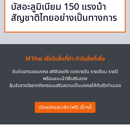
บัสอะลูมิเนียม 150 แรงม้า
สัญชาติไทยอย่างเป็นทางการ
MThai เชื่อในสิ่งที่ทำ ทำในสิ่งที่เชื่อ
รับข่าวสารเลขมงคล สถิติเลขดัง ดวงรายวัน รายเดือน รายปี
พร้อมแนะนำวิธีเสริมดวง
ลุ้นรับรางวัลจากกิจกรรมเสริมความเป็นมงคลให้กับตัวท่านเอง
เปิดสมัครสมาชิก (ฟรี) เร็วๆนี้