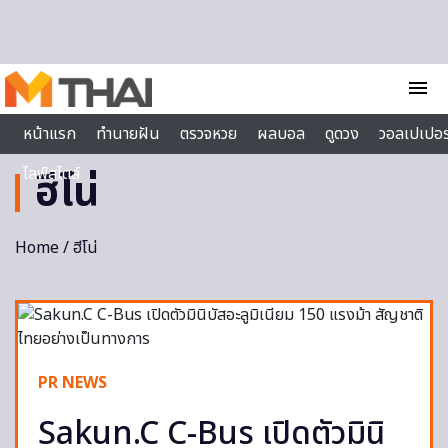
Skip to content
menu
หน้าแรก
ทำนายฝัน
ตรวจหวย
ผลบอล
ดูดวง
วอลเปเปอร
ไลฟ์สไตล์
ฮีโน่
Home
/ ฮีโน่
PR NEWS
Sakun.C C-Bus เปิดตัวมินิ