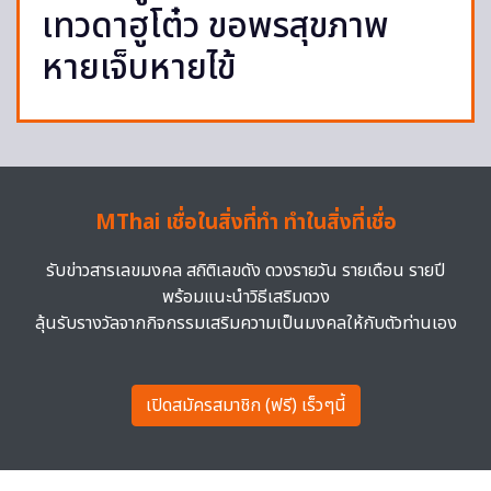
เทวดาฮูโต๋ว ขอพรสุขภาพ
หายเจ็บหายไข้
MThai เชื่อในสิ่งที่ทำ ทำในสิ่งที่เชื่อ
รับข่าวสารเลขมงคล สถิติเลขดัง ดวงรายวัน รายเดือน รายปี
พร้อมแนะนำวิธีเสริมดวง
ลุ้นรับรางวัลจากกิจกรรมเสริมความเป็นมงคลให้กับตัวท่านเอง
เปิดสมัครสมาชิก (ฟรี) เร็วๆนี้