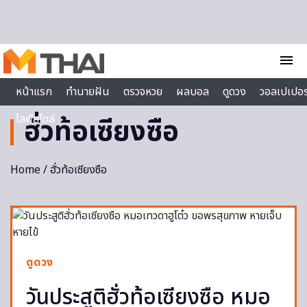
Skip to content
menu
หน้าแรก
ทำนายฝัน
ตรวจหวย
ผลบอล
ดูดวง
วอลเปเปอร
ไลฟ์สไตล์
ฮั่วท้อเซียงซือ
Home
/ ฮั่วท้อเซียงซือ
ดูดวง
วันประสูติฮั่วท้อเซียงซือ หมอ