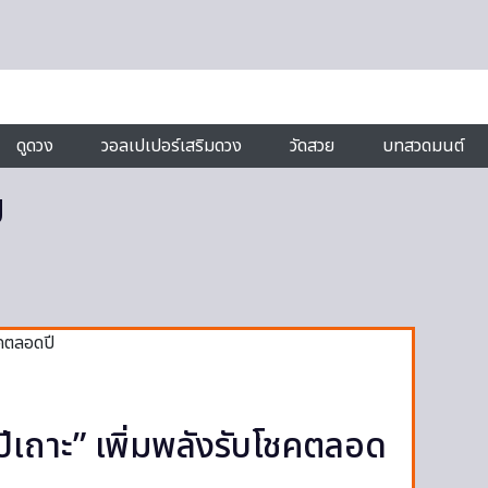
ดูดวง
วอลเปเปอร์เสริมดวง
วัดสวย
บทสวดมนต์
ย
“ปีเถาะ” เพิ่มพลังรับโชคตลอด