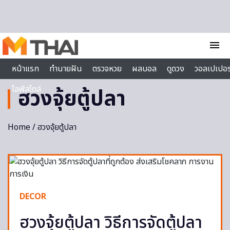
Skip to content
menu
หน้าแรก
ทำนายฝัน
ตรวจหวย
ผลบอล
ดูดวง
วอลเปเปอร
ไลฟ์สไตล์
ฮวงจุ้ยตู้ปลา
Home
/ ฮวงจุ้ยตู้ปลา
DECOR
ฮวงจุ้ยตู้ปลา วิธีการจัดตู้ปลา