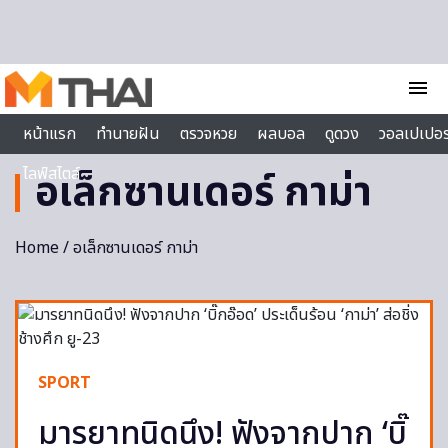
Skip to content
menu
หน้าแรก
ทำนายฝัน
ตรวจหวย
ผลบอล
ดูดวง
วอลเปเปอร
ไลฟ์สไตล์
อเล็กซานเดอร์ กาม่า
Home
/ อเล็กซานเดอร์ กาม่า
SPORT
มารยาทนิดนึง! ฟังจากปาก ‘บิ๊