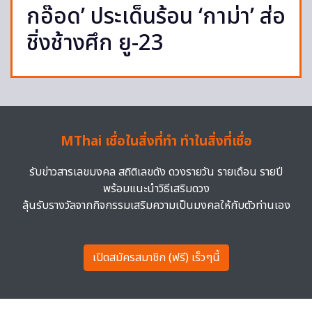
กอ๊อด’ ประเด็นร้อน ‘กาม่า’ ส่อ
ชิ่งช้างศึก ยู-23
MThai เชื่อในสิ่งที่ทำ ทำในสิ่งที่เชื่อ
รับข่าวสารเลขมงคล สถิติเลขดัง ดวงรายวัน รายเดือน รายปี
พร้อมแนะนำวิธีเสริมดวง
ลุ้นรับรางวัลจากกิจกรรมเสริมความเป็นมงคลให้กับตัวท่านเอง
เปิดสมัครสมาชิก (ฟรี) เร็วๆนี้