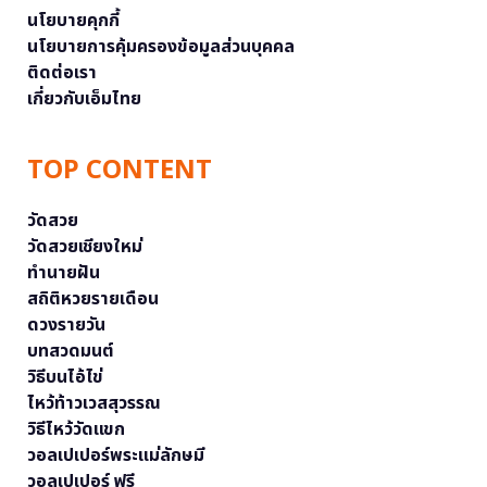
นโยบายคุกกี้
นโยบายการคุ้มครองข้อมูลส่วนบุคคล
ติดต่อเรา
เกี่ยวกับเอ็มไทย
TOP CONTENT
วัดสวย
วัดสวยเชียงใหม่
ทำนายฝัน
สถิติหวยรายเดือน
ดวงรายวัน
บทสวดมนต์
วิธีบนไอ้ไข่
ไหว้ท้าวเวสสุวรรณ
วิธีไหว้วัดแขก
วอลเปเปอร์พระแม่ลักษมี
วอลเปเปอร์ ฟรี