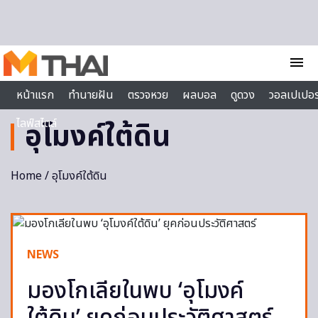
Skip to content
menu
หน้าแรก
ทำนายฝัน
ตรวจหวย
ผลบอล
ดูดวง
วอลเปเปอร
ไลฟ์สไตล์
อุโมงค์ใต้ดิน
Home
/ อุโมงค์ใต้ดิน
NEWS
มองโกเลียในพบ ‘อุโมงค์